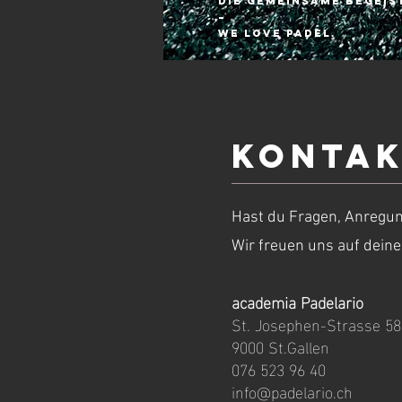
die gemeinsame Begeis
–
WE LOVE PADEL.
Konta
Hast du Fragen, Anregun
Wir freuen uns auf deine
academia Padelario
St. Josephen-Strasse 58
9000 St.Gallen
076 523 96 40
info@padelario.ch