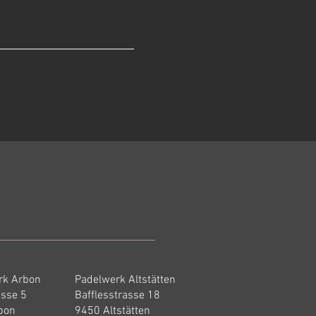
rk Arbon
Padelwerk Altstätten
asse 5
Bafflesstrasse 18
bon
9450 Altstätten