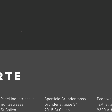
rte
 Padel Industriehalle
Sportfeld Gründenmoos
Padelwe
mühlestrasse
Gründenstrasse 34
Textilstr
St.Gallen
9015 St.Gallen
9320 Ar