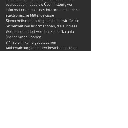
bewusst sein, dass die Übermittlung von
Informationen über das Internet und andere
elektronische Mittel gewisse
Sicherheitsrisiken birgt und dass wir für die
Sicherheit von Informationen, die auf diese
Weise übermittelt werden, keine Garantie
übernehmen können.
8.4. Sofern keine gesetzlichen
Aufbewahrungspflichten bestehen, erfolgt
die Löschung von personenbezogenen Daten
dann, wenn ein Löschanspruch geltend
gemacht wurde, wenn die Daten zur
Erfüllung des verfolgten Zwecks nicht mehr
erforderlich sind oder wenn die Speicherung
aus sonstigen gesetzlichen Gründen
unzulässig ist.
9. DATENWEITERGABE AN DRITTE
9.1. Es erfolgt keine Weitergabe von Daten an
Dritte, ausser es besteht eine gesetzliche
Verpflichtung (z. B.
Strafverfolgungsmaßnahmen).
9.2. Wir können Ihre personenbezogenen