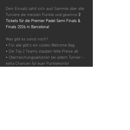
Dein Einsatz zahlt sich aus! Sammle über alle 
Turniere die meisten Punkte und gewinne 
2 
Tickets für die Premier Padel Semi Finals & 
Finals 2026 in Barcelona!
Was gibt es sonst noch?
• Für alle gibt’s ein cooles Welcome Bag
• Die Top 2 Teams stauben fette Preise ab
• Überraschungsaktionen bei jedem Turnier – 
extra Chancen für euer Punktekonto!
Mehr anzeigen