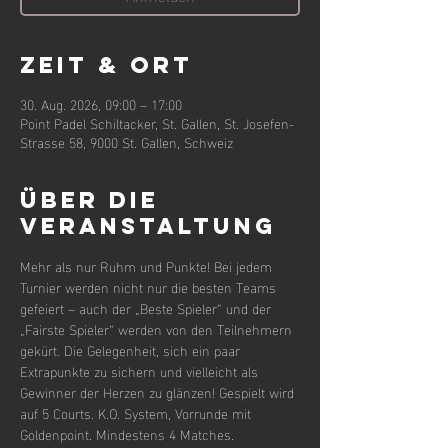
Zeit & Ort
30. Aug. 2026, 09:00 – 17:00
Point Padel Schiltacker, St. Gallen, St. Josefen-
Strasse 58, 9000 St. Gallen, Schweiz
Über die
Veranstaltung
Mehr als nur Ruhm und Punkte! Bei jedem 
Turnier werden nicht nur die besten Teams 
gefeiert – auch der „Beste Spieler“ und der 
„Fairste Spieler“ werden von den Teilnehmern 
gekürt. Die Gelegenheit, sich ein paar 
Extrapunkte zu sichern und vielleicht als 
Gewinner der Herzen zu glänzen! Gespielt wird 
auf 5 Courts. K.O. System, Vorrunde mit 
Goldenpoint. Mindestens 4 Matches.