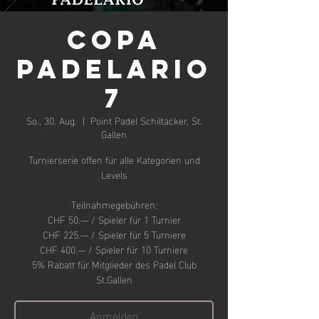
COPA
PADELARIO
7
So., 30. Aug.
  |  
Point Padel Schiltacker, St.
Gallen
Turnierserie offen für alle Kategorien und
Levels
Teilnahmegebühren:
CHF 50.— / Spieler für 1 Turnier
CHF 225.— / Spieler für 5 Turniere
CHF 400.— / Spieler für 10 Turniere
5% Rabatt für Mitglieder des Padel Club
St.Gallen
Anmelden